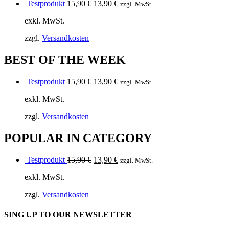
Ursprünglicher
Aktueller
Testprodukt
15,90
€
13,90
€
zzgl. MwSt.
Preis
Preis
exkl. MwSt.
war:
ist:
15,90 €
13,90 €.
zzgl.
Versandkosten
BEST OF THE WEEK
Ursprünglicher
Aktueller
Testprodukt
15,90
€
13,90
€
zzgl. MwSt.
Preis
Preis
exkl. MwSt.
war:
ist:
15,90 €
13,90 €.
zzgl.
Versandkosten
POPULAR IN CATEGORY
Ursprünglicher
Aktueller
Testprodukt
15,90
€
13,90
€
zzgl. MwSt.
Preis
Preis
exkl. MwSt.
war:
ist:
15,90 €
13,90 €.
zzgl.
Versandkosten
SING UP TO OUR NEWSLETTER