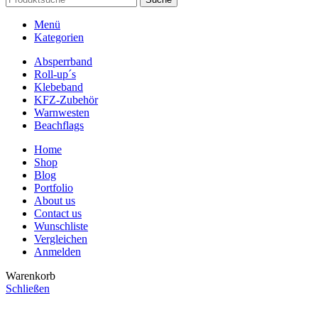
Menü
Kategorien
Absperrband
Roll-up´s
Klebeband
KFZ-Zubehör
Warnwesten
Beachflags
Home
Shop
Blog
Portfolio
About us
Contact us
Wunschliste
Vergleichen
Anmelden
Warenkorb
Schließen
CHOOSE A PRODUCT WORTH OVER
$ 200
AND SAVE