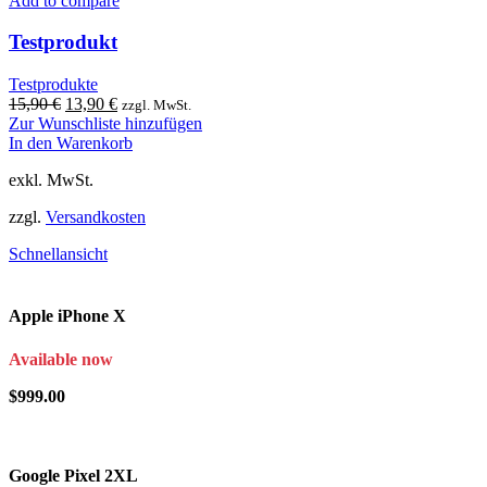
Add to compare
Testprodukt
Testprodukte
Ursprünglicher
Aktueller
15,90
€
13,90
€
zzgl. MwSt.
Preis
Preis
Zur Wunschliste hinzufügen
war:
ist:
In den Warenkorb
15,90 €
13,90 €.
exkl. MwSt.
zzgl.
Versandkosten
Schnellansicht
Apple
iPhone X
Available now
$999.00
Google
Pixel 2XL