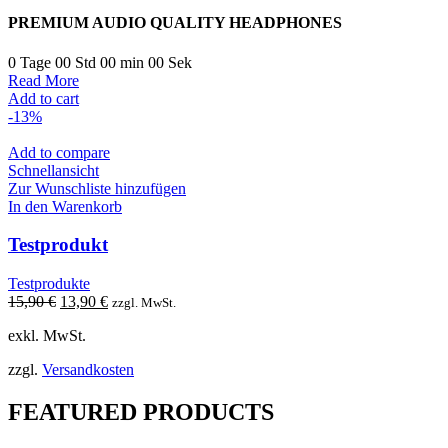
PREMIUM AUDIO
QUALITY HEADPHONES
0
Tage
00
Std
00
min
00
Sek
Read More
Add to cart
-13%
Add to compare
Schnellansicht
Zur Wunschliste hinzufügen
In den Warenkorb
Testprodukt
Testprodukte
Ursprünglicher
Aktueller
15,90
€
13,90
€
zzgl. MwSt.
Preis
Preis
exkl. MwSt.
war:
ist:
15,90 €
13,90 €.
zzgl.
Versandkosten
FEATURED PRODUCTS