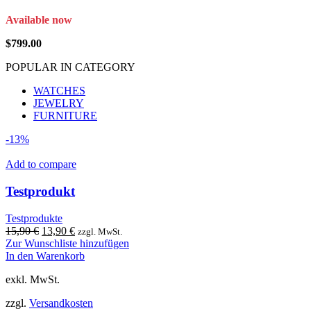
Available now
$799.00
POPULAR IN CATEGORY
WATCHES
JEWELRY
FURNITURE
-13%
Add to compare
Testprodukt
Testprodukte
Ursprünglicher
Aktueller
15,90
€
13,90
€
zzgl. MwSt.
Preis
Preis
Zur Wunschliste hinzufügen
war:
ist:
In den Warenkorb
15,90 €
13,90 €.
exkl. MwSt.
zzgl.
Versandkosten