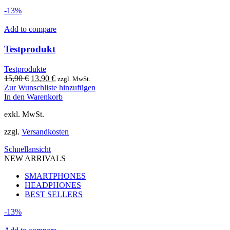
-13%
Add to compare
Testprodukt
Testprodukte
Ursprünglicher
Aktueller
15,90
€
13,90
€
zzgl. MwSt.
Preis
Preis
Zur Wunschliste hinzufügen
war:
ist:
In den Warenkorb
15,90 €
13,90 €.
exkl. MwSt.
zzgl.
Versandkosten
Schnellansicht
NEW ARRIVALS
SMARTPHONES
HEADPHONES
BEST SELLERS
-13%