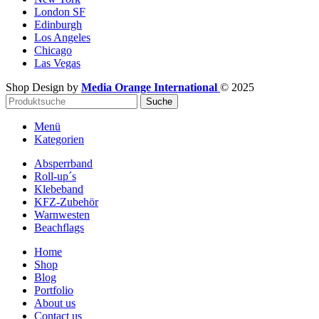
London SF
Edinburgh
Los Angeles
Chicago
Las Vegas
Shop Design by
Media Orange International
©
2025
Suche
Menü
Kategorien
Absperrband
Roll-up´s
Klebeband
KFZ-Zubehör
Warnwesten
Beachflags
Home
Shop
Blog
Portfolio
About us
Contact us