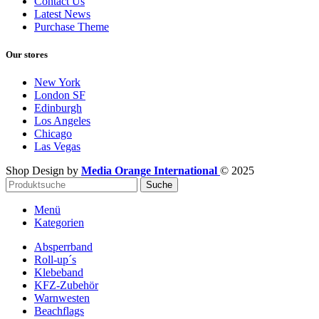
Contact Us
Latest News
Purchase Theme
Our stores
New York
London SF
Edinburgh
Los Angeles
Chicago
Las Vegas
Shop Design by
Media Orange International
©
2025
Suche
Menü
Kategorien
Absperrband
Roll-up´s
Klebeband
KFZ-Zubehör
Warnwesten
Beachflags