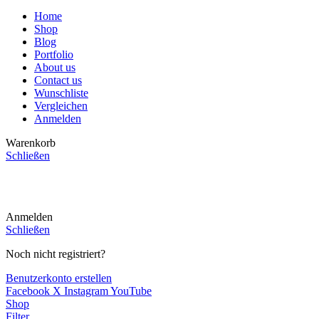
Home
Shop
Blog
Portfolio
About us
Contact us
Wunschliste
Vergleichen
Anmelden
Warenkorb
Schließen
CHOOSE A PRODUCT WORTH OVER
$ 200
AND SAVE
20%.
Anmelden
Schließen
Noch nicht registriert?
Benutzerkonto erstellen
Facebook
X
Instagram
YouTube
Shop
Filter