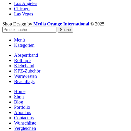
Los Angeles
Chicago
Las Vegas
Shop Design by
Media Orange International
©
2025
Suche
Menü
Kategorien
Absperrband
Roll-up´s
Klebeband
KFZ-Zubehör
Warnwesten
Beachflags
Home
Shop
Blog
Portfolio
About us
Contact us
Wunschliste
Vergleichen