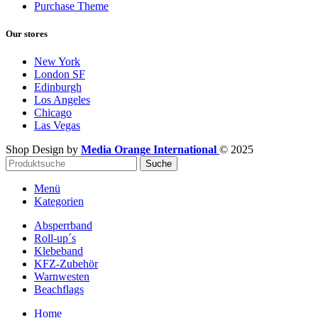
Purchase Theme
Our stores
New York
London SF
Edinburgh
Los Angeles
Chicago
Las Vegas
Shop Design by
Media Orange International
©
2025
Suche
Menü
Kategorien
Absperrband
Roll-up´s
Klebeband
KFZ-Zubehör
Warnwesten
Beachflags
Home